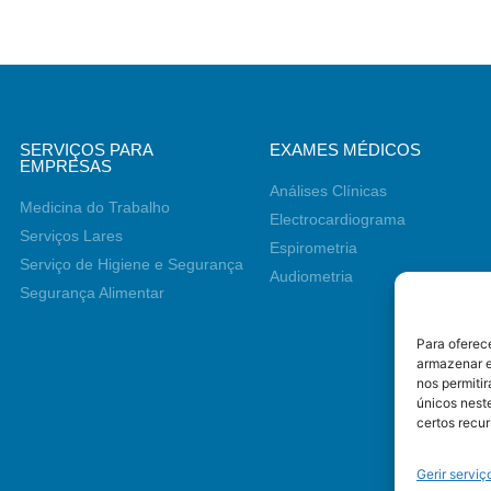
SERVIÇOS PARA
EXAMES MÉDICOS
EMPRESAS
Análises Clínicas
Medicina do Trabalho
Electrocardiograma
Serviços Lares
Espirometria
Serviço de Higiene e Segurança
Audiometria
Segurança Alimentar
Para oferec
armazenar e
nos permiti
únicos neste
certos recur
Gerir serviç