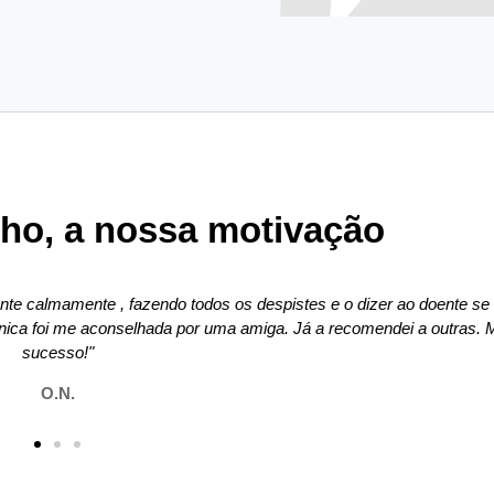
ho, a nossa motivação
tes e o dizer ao doente se não
"A médica Dra. Isabel, p
á a recomendei a outras. Muito
bastante satisfeita e ag