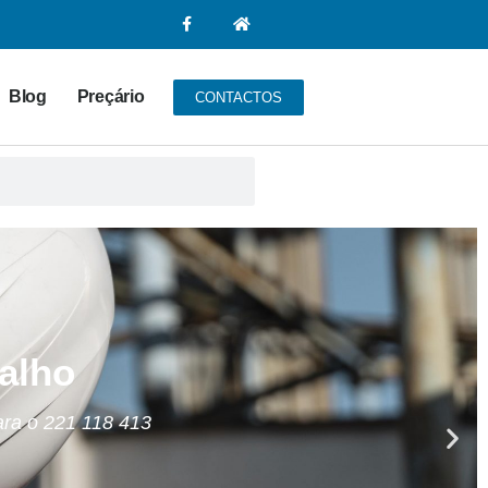
Blog
Preçário
CONTACTOS
alho
ara o 221 118 413