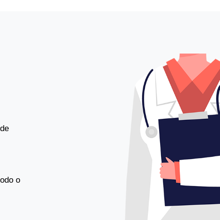
 de
todo o