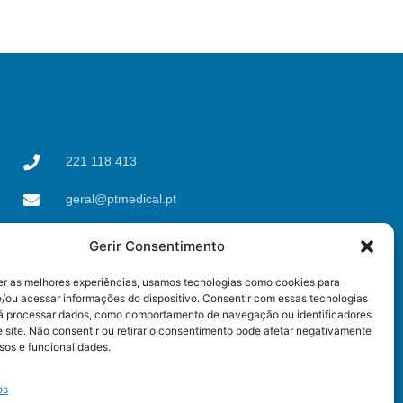
221 118 413
geral@ptmedical.pt
Rua dos Coriscos 39,
Gerir Consentimento
4425-051 Águas Santas,
Maia
er as melhores experiências, usamos tecnologias como cookies para
/ou acessar informações do dispositivo. Consentir com essas tecnologias
rá processar dados, como comportamento de navegação ou identificadores
 site. Não consentir ou retirar o consentimento pode afetar negativamente
sos e funcionalidades.
os