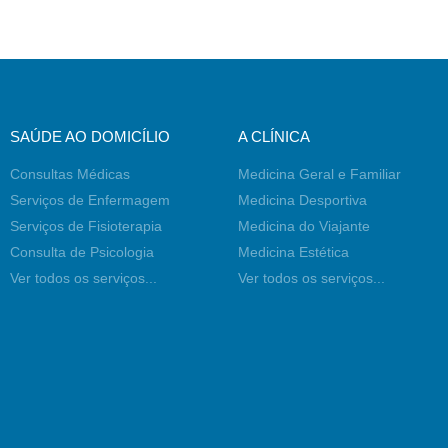
SAÚDE AO DOMICÍLIO
A CLÍNICA
Consultas Médicas
Medicina Geral e Familiar
Serviços de Enfermagem
Medicina Desportiva
Serviços de Fisioterapia
Medicina do Viajante
Consulta de Psicologia
Medicina Estética
Ver todos os serviços...
Ver todos os serviços...