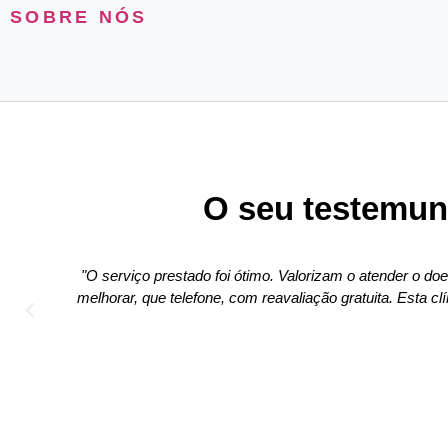
SOBRE NÓS
O seu testemun
. Valorizam o atender o doente calmamente , fazendo todos os despis
avaliação gratuita. Esta clínica foi me aconselhada por uma amiga. J
sucesso!"
O.N.