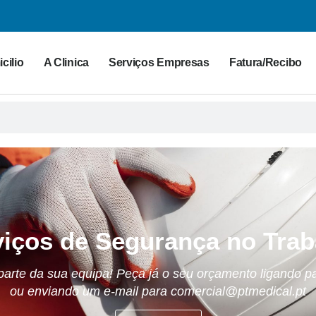
cilio
A Clinica
Serviços Empresas
Fatura/Recibo
viços de Segurança no Trab
arte da sua equipa! Peça já o seu orçamento ligando p
ou enviando um e-mail para comercial@ptmedical.pt