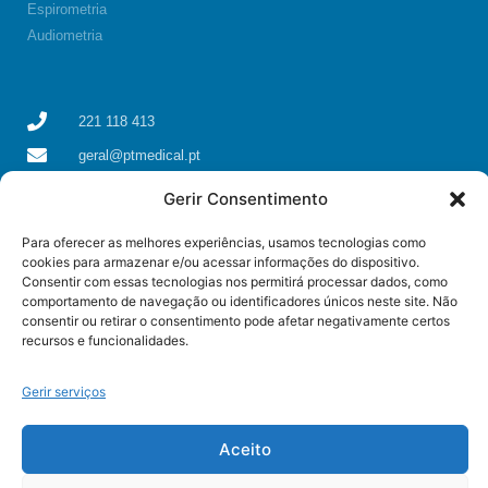
Espirometria
Audiometria
221 118 413
geral@ptmedical.pt
Rua dos Coriscos 39, 4425-051 Águas Santas, Maia
Gerir Consentimento
Para oferecer as melhores experiências, usamos tecnologias como
cookies para armazenar e/ou acessar informações do dispositivo.
Consentir com essas tecnologias nos permitirá processar dados, como
comportamento de navegação ou identificadores únicos neste site. Não
consentir ou retirar o consentimento pode afetar negativamente certos
recursos e funcionalidades.
Gerir serviços
Aceito