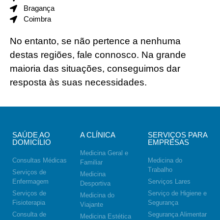
Bragança
Coimbra
No entanto, se não pertence a nenhuma
destas regiões,
fale connosco.
Na grande
maioria das situações,
conseguimos dar
resposta
às suas necessidades.
SAÚDE AO
A CLÍNICA
SERVIÇOS PARA
DOMICÍLIO
EMPRESAS
Medicina Geral e
Consultas Médicas
Medicina do
Familiar
Trabalho
Serviços de
Medicina
Enfermagem
Serviços Lares
Desportiva
Serviços de
Serviço de Higiene e
Medicina do
Fisioterapia
Segurança
Viajante
Consulta de
Segurança Alimentar
Medicina Estética