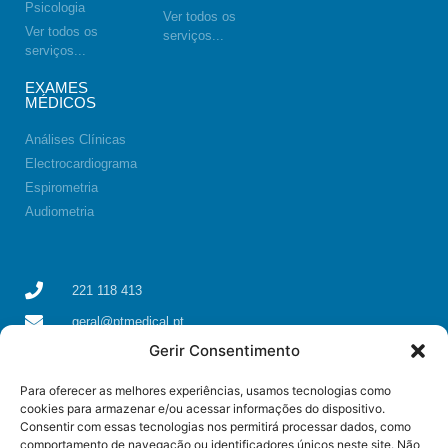
Psicologia
Ver todos os
Ver todos os
serviços...
serviços...
EXAMES
MÉDICOS
Análises Clínicas
Electrocardiograma
Espirometria
Audiometria
221 118 413
geral@ptmedical.pt
Gerir Consentimento
Rua dos Coriscos 39, 4425-051 Águas Santas, Maia
Para oferecer as melhores experiências, usamos tecnologias como
cookies para armazenar e/ou acessar informações do dispositivo.
Consentir com essas tecnologias nos permitirá processar dados, como
comportamento de navegação ou identificadores únicos neste site. Não