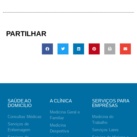
PARTILHAR
SAÚDE AO
A CLÍNICA
SERVIÇOS PARA
DOMICÍLIO
EMPRESAS
Medicina Geral e
Consultas Médicas
Medicina do
Familiar
Trabalho
Serviços de
Medicina
Enfermagem
Serviços Lares
Desportiva