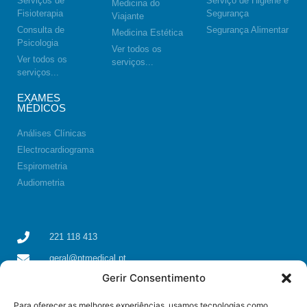
Serviços de
Serviço de Higiene e
Medicina do
Fisioterapia
Segurança
Viajante
Consulta de
Segurança Alimentar
Medicina Estética
Psicologia
Ver todos os
Ver todos os
serviços...
serviços...
EXAMES
MÉDICOS
Análises Clínicas
Electrocardiograma
Espirometria
Audiometria
221 118 413
geral@ptmedical.pt
Gerir Consentimento
Rua dos Coriscos 39, 4425-051 Águas Santas, Maia
Para oferecer as melhores experiências, usamos tecnologias como