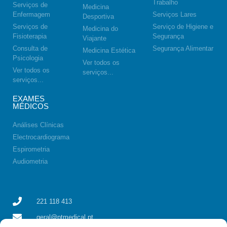
Trabalho
Serviços de
Medicina
Enfermagem
Serviços Lares
Desportiva
Serviços de
Serviço de Higiene e
Medicina do
Fisioterapia
Segurança
Viajante
Consulta de
Segurança Alimentar
Medicina Estética
Psicologia
Ver todos os
Ver todos os
serviços...
serviços...
EXAMES
MÉDICOS
Análises Clínicas
Electrocardiograma
Espirometria
Audiometria
221 118 413
geral@ptmedical.pt