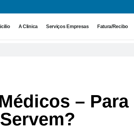
cilio
A Clinica
Serviços Empresas
Fatura/Recibo
 Médicos – Para
Servem?