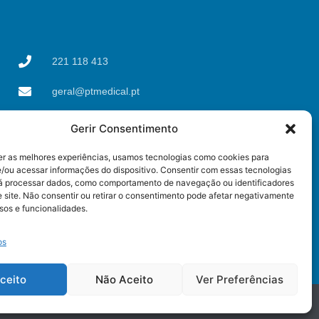
221 118 413
geral@ptmedical.pt
Rua dos Coriscos 39,
Gerir Consentimento
4425-051 Águas Santas,
Maia
er as melhores experiências, usamos tecnologias como cookies para
/ou acessar informações do dispositivo. Consentir com essas tecnologias
rá processar dados, como comportamento de navegação ou identificadores
 site. Não consentir ou retirar o consentimento pode afetar negativamente
sos e funcionalidades.
os
ceito
Não Aceito
Ver Preferências
e resources used on this page were created by
Freepik