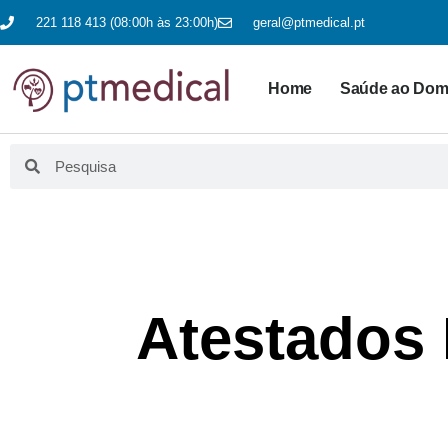
221 118 413 (08:00h às 23:00h)
geral@ptmedical.pt
Home
Saúde ao Domi
Atestados