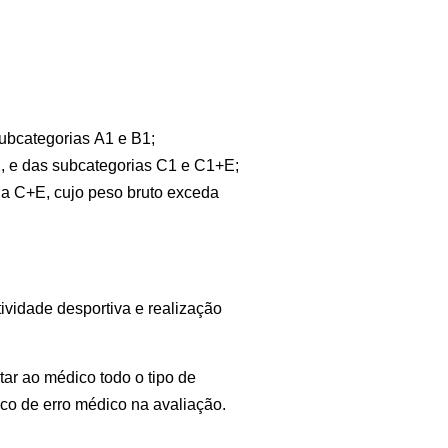
subcategorias
A1 e B1
;
E
, e das subcategorias
C1 e C1+E
;
ia
C+E
, cujo peso bruto exceda
vidade desportiva e realização
atar ao médico todo o tipo de
sco de erro médico na avaliação.