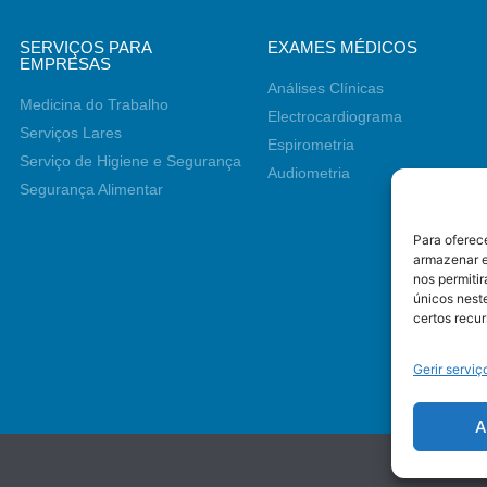
SERVIÇOS PARA
EXAMES MÉDICOS
EMPRESAS
Análises Clínicas
Medicina do Trabalho
Electrocardiograma
Serviços Lares
Espirometria
Serviço de Higiene e Segurança
Audiometria
Segurança Alimentar
Para oferec
armazenar e
nos permiti
únicos neste
certos recur
Gerir serviç
A
Som