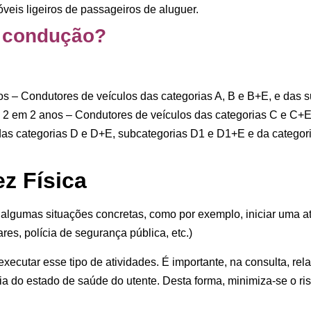
óveis ligeiros de passageiros de aluguer.
e condução?
os – Condutores de veículos das categorias
A, B e B+E
, e das 
e 2 em 2 anos – Condutores de veículos das categorias
C e C+
as categorias
D e D+E
, subcategorias
D1 e D1+E
e da categor
z Física
lgumas situações concretas, como por exemplo, iniciar uma ati
res, polícia de segurança pública, etc.)
executar esse tipo de atividades. É importante, na consulta, rel
ia do estado de saúde do utente. Desta forma, minimiza-se o ri