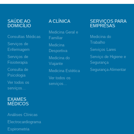
SAÚDE AO
A CLÍNICA
SERVIÇOS PARA
DOMICÍLIO
EMPRESAS
Medicina Geral e
Consultas Médicas
Medicina do
Familiar
Trabalho
Serviços de
Medicina
Enfermagem
Serviços Lares
Desportiva
Serviços de
Serviço de Higiene e
Medicina do
Fisioterapia
Segurança
Viajante
Consulta de
Segurança Alimentar
Medicina Estética
Psicologia
Ver todos os
Ver todos os
serviços...
serviços...
EXAMES
MÉDICOS
Análises Clínicas
Electrocardiograma
Espirometria