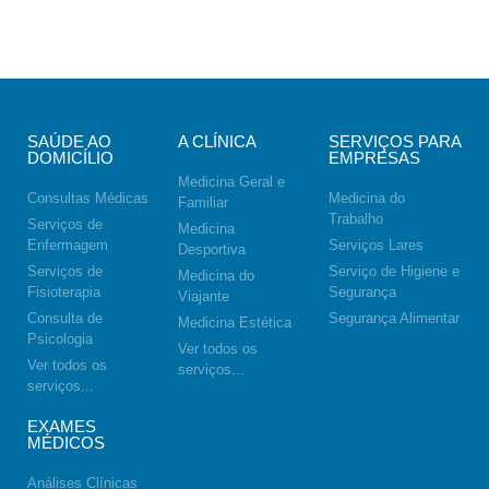
SAÚDE AO
A CLÍNICA
SERVIÇOS PARA
DOMICÍLIO
EMPRESAS
Medicina Geral e
Consultas Médicas
Medicina do
Familiar
Trabalho
Serviços de
Medicina
Enfermagem
Serviços Lares
Desportiva
Serviços de
Serviço de Higiene e
Medicina do
Fisioterapia
Segurança
Viajante
Consulta de
Segurança Alimentar
Medicina Estética
Psicologia
Ver todos os
Ver todos os
serviços...
serviços...
EXAMES
MÉDICOS
Análises Clínicas