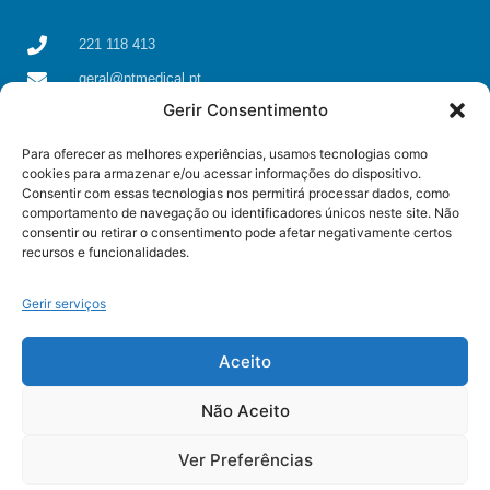
221 118 413
geral@ptmedical.pt
Gerir Consentimento
Rua dos Coriscos 39, 4425-051 Águas Santas, Maia
Para oferecer as melhores experiências, usamos tecnologias como
cookies para armazenar e/ou acessar informações do dispositivo.
Consentir com essas tecnologias nos permitirá processar dados, como
comportamento de navegação ou identificadores únicos neste site. Não
consentir ou retirar o consentimento pode afetar negativamente certos
recursos e funcionalidades.
Gerir serviços
Aceito
Não Aceito
© All rights reserved
Ver Preferências
Some resources used on this page were created by
Freepik