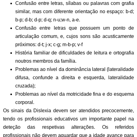
Confusão entre letras, sílabas ou palavras com grafia
similar, mas com diferente orientação no espaço: b-d;
b-p; d-b; d-p; d-q; n-u;w-n, a-e.
Confusão entre letras que possuem um ponto de
articulação comum, e, cujos sons são acusticamente
próximos: d-t; j-x; c-g; m-b-p; v-f
História familiar de dificuldades de leitura e ortografia
noutros membros da família.
Problemas ao nível da dominância lateral (lateralidade
difusa, confunde a direita e esquerda, lateralidade
cruzada);
Problemas ao nível da motricidade fina e do esquema
corporal.
Os sinais da Dislexia devem ser atendidos precocemente,
tendo os profissionais educativos um importante papel na
deteção das respetivas alterações. Os referidos
profissionais não devem aguardar que a idade avance para