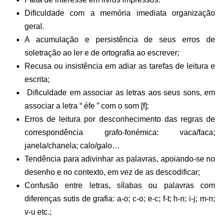
Dificuldade com a memória imediata organização
geral.
A acumulação e persistência de seus erros de
soletração ao ler e de ortografia ao escrever;
Recusa ou insistência em adiar as tarefas de leitura e
escrita;
Dificuldade em associar as letras aos seus sons, em
associar a letra “ éfe ” com o som [f];
Erros de leitura por desconhecimento das regras de
correspondência grafo-fonémica: vaca/faca;
janela/chanela; calo/galo…
Tendência para adivinhar as palavras, apoiando-se no
desenho e no contexto, em vez de as descodificar;
Confusão entre letras, sílabas ou palavras com
diferenças sutis de grafia: a-o; c-o; e-c; f-t; h-n; i-j; m-n;
v-u etc.;