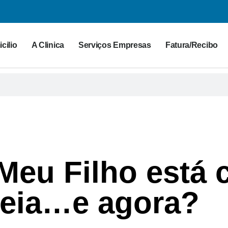
cilio
A Clinica
Serviços Empresas
Fatura/Recibo
 Meu Filho está
reia…e agora?