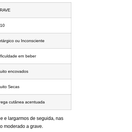
RAVE
 10
etárgico ou Inconsciente
ificuldade em beber
uito encovados
uito Secas
rega cutânea acentuada
le e largarmos de seguida, nas
ção moderado a grave.