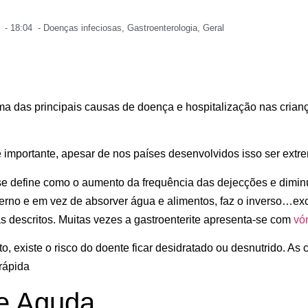
-
18:04
-
Doenças infeciosas
,
Gastroenterologia
,
Geral
uma das principais causas de doença e hospitalização nas crian
importante, apesar de nos países desenvolvidos isso ser extr
e se define como o aumento da frequência das dejecções e dimin
terno e em vez de absorver água e alimentos, faz o inverso…ex
s descritos. Muitas vezes a gastroenterite apresenta-se com
vó
 existe o risco do doente ficar desidratado ou desnutrido. As 
rápida
te Aguda