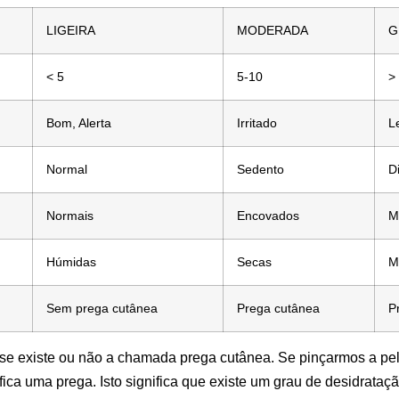
LIGEIRA
MODERADA
G
< 5
5-10
>
Bom, Alerta
Irritado
L
Normal
Sedento
D
Normais
Encovados
M
Húmidas
Secas
M
Sem prega cutânea
Prega cutânea
P
 se existe ou não a chamada
prega cutânea
. Se pinçarmos a pe
fica uma prega. Isto significa que existe um grau de desidrata