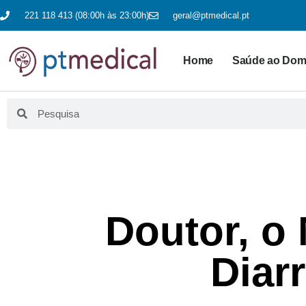
221 118 413 (08:00h às 23:00h)
geral@ptmedical.pt
Home
Saúde ao Domi
Doutor, o
Diar