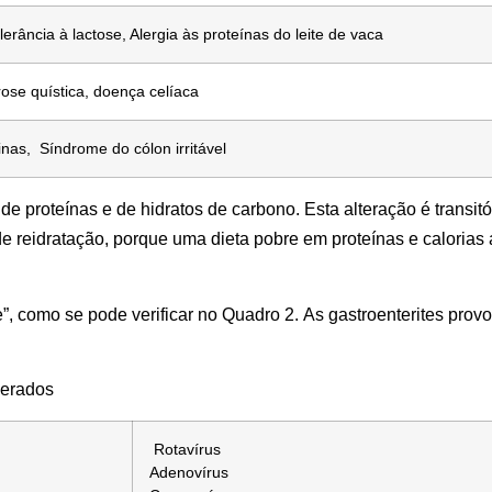
olerância à lactose, Alergia às proteínas do leite de vaca
rose quística, doença celíaca
inas, Síndrome do cólon irritável
 proteínas e de hidratos de carbono. Esta alteração é transitór
de reidratação, porque uma dieta pobre em proteínas e calorias 
”, como se pode verificar no Quadro 2. As gastroenterites prov
perados
Rotavírus
Adenovírus