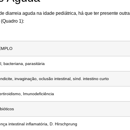
de diarreia aguda na idade pediátrica, há que ter presente ou
 (Quadro 1):
EMPLO
l, bacteriana, parasitária
ndicite, invaginação, oclusão intestinal, sínd. intestino curto
ertiroidismo, Imunodeficiência
bióticos
nça intestinal inflamatória, D. Hirschprung