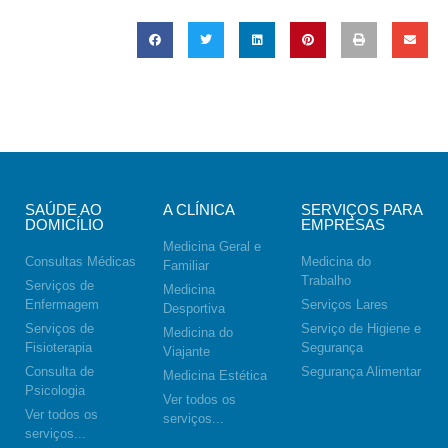
SAÚDE AO
A CLÍNICA
SERVIÇOS PARA
DOMICÍLIO
EMPRESAS
Medicina Geral e
Consultas Médicas
Medicina do
Familiar
Trabalho
Serviços de
Medicina
Enfermagem
Serviços Lares
Desportiva
Serviços de
Serviço de Higiene e
Medicina do
Fisioterapia
Segurança
Viajante
Consulta de
Segurança Alimentar
Medicina Estética
Psicologia
Ver todos os
Ver todos os
serviços...
serviços...