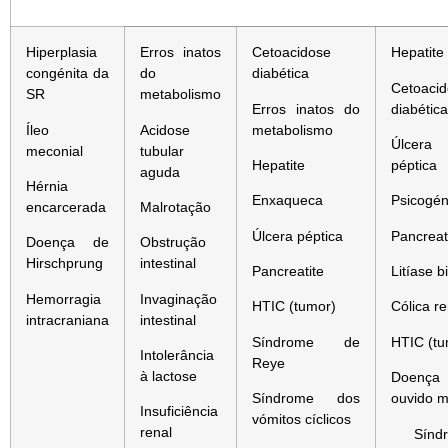
Hiperplasia
Erros inatos
Cetoacidose
Hepatite
congénita da
do
diabética
Cetoaci
SR
metabolismo
Erros inatos do
diabética
Íleo
Acidose
metabolismo
Úlcera
meconial
tubular
Hepatite
péptica
aguda
Hérnia
Enxaqueca
Psicogén
encarcerada
Malrotação
Úlcera péptica
Pancreat
Doença de
Obstrução
Hirschprung
intestinal
Pancreatite
Litíase bi
Hemorragia
Invaginação
HTIC (tumor)
Cólica re
intracraniana
intestinal
Síndrome de
HTIC (tu
Intolerância
Reye
à lactose
Doença
Síndrome dos
ouvido m
Insuficiência
vómitos cíclicos
renal
Síndr