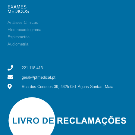
EXAMES
MÉDICOS
Análises Clínicas
Electrocardiograma
Espirometria
Audiometria
221 118 413
geral@ptmedical.pt
Rua dos Coriscos 39, 4425-051 Águas Santas, Maia