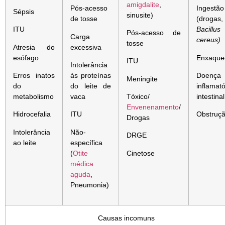
amigdalite
,
Pós-acesso
Ingestão
Sépsis
sinusite)
de tosse
(drogas,
ITU
Bacillus
Pós-acesso de
Carga
cereus)
tosse
Atresia do
excessiva
esófago
Enxaque
ITU
Intolerância
Erros inatos
às proteínas
Doença
Meningite
do
do leite de
inflamató
metabolismo
vaca
Tóxico/
intestinal
Envenenamento
/
Hidrocefalia
ITU
Obstruç
Drogas
Intolerância
Não-
DRGE
ao leite
específica
(
Otite
Cinetose
médica
aguda
,
Pneumonia)
Causas incomuns