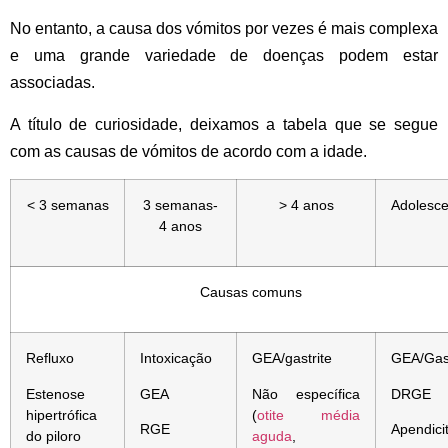
No entanto, a causa dos vómitos por vezes é mais complexa
e uma grande variedade de doenças podem estar
associadas.
A título de curiosidade, deixamos a tabela que se segue
com as causas de vómitos de acordo com a idade
.
< 3 semanas
3 semanas-
> 4 anos
Adolesce
4 anos
Causas comuns
Refluxo
Intoxicação
GEA/gastrite
GEA/Gast
Estenose
GEA
Não específica
DRGE
hipertrófica
(
otite média
RGE
Apendici
do piloro
aguda
,