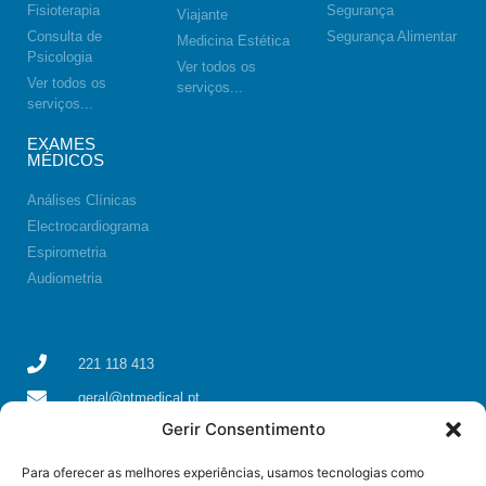
Fisioterapia
Segurança
Viajante
Consulta de
Segurança Alimentar
Medicina Estética
Psicologia
Ver todos os
Ver todos os
serviços...
serviços...
EXAMES
MÉDICOS
Análises Clínicas
Electrocardiograma
Espirometria
Audiometria
221 118 413
geral@ptmedical.pt
Gerir Consentimento
Rua dos Coriscos 39, 4425-051 Águas Santas, Maia
Para oferecer as melhores experiências, usamos tecnologias como