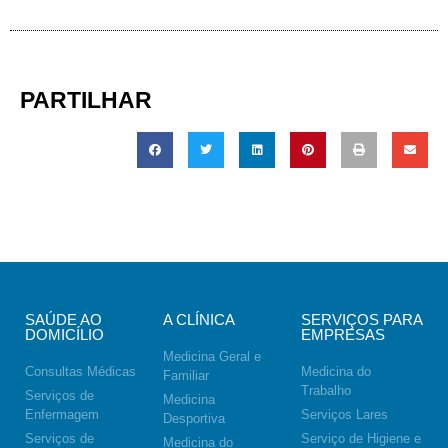
PARTILHAR
SAÚDE AO
A CLÍNICA
SERVIÇOS PARA
DOMICÍLIO
EMPRESAS
Medicina Geral e
Consultas Médicas
Medicina do
Familiar
Trabalho
Serviços de
Medicina
Enfermagem
Serviços Lares
Desportiva
Serviços de
Serviço de Higiene e
Medicina do