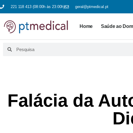
221 118 413 (08:00h às 23:00h)
geral@ptmedical.pt
Home
Saúde ao Domi
Falácia da Aut
Di