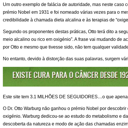
Um outro exemplo de falácia de autoridade, mas neste caso c
prémio Nobel em 1931 e foi nomeado várias vezes para o mesm
credibilidade à chamada dieta alcalina e às terapias de “oxige
Segundo os proponentes destas práticas, Otto terá dito a seg
meio alcalino ou rico em oxigénio”. A frase vai mudando de ac
por Otto e mesmo que tivesse sido, não tem qualquer validade 
No entanto, devido à distorção das suas palavras, surgem vári
Este site tem 3.1 MILHÕES DE SEGUIDORES…o que apenas d
O Dr. Otto Warburg não ganhou o prémio Nobel por descobrir
oxigénio. Warburg dedicou-se ao estudo do metabolismo e da r
descoberta da natureza e modo de ação das chamadas enzima