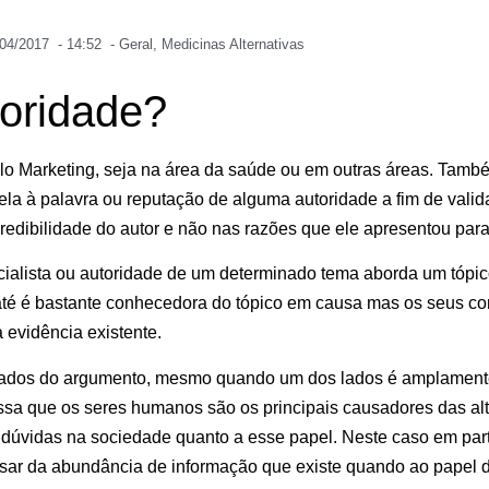
/04/2017
-
14:52
-
Geral
,
Medicinas Alternativas
toridade?
 pelo Marketing, seja na área da saúde ou em outras áreas. Tam
la à palavra ou reputação de alguma autoridade a fim de valid
edibilidade do autor e não nas razões que ele apresentou para 
cialista ou autoridade de um determinado tema aborda um tópic
té é bastante conhecedora do tópico em causa mas os seus conf
evidência existente.
s lados do argumento, mesmo quando um dos lados é amplamente
ssa que os seres humanos são os principais causadores das alt
ar dúvidas na sociedade quanto a esse papel. Neste caso em parti
esar da abundância de informação que existe quando ao pape