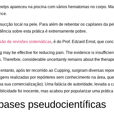
helps apareceu na piscina com vários hematomas no corpo. Mai
nce.
ucção local na pele. Para além de rebentar os capilares da pe
dência sobre esta prática é extremamente pobre.
isão de revisões sistemáticas
, é do Prof. Edzard Ernst, que concl
may be effective for reducing pain. The evidence is insufficient 
s. Therefore, considerable uncertainty remains about the therape
entanto, após ter recorrido ao Cupping, surgiram diversas repo
agens realizadas por repórteres sem conhecimento na área, que
e na sua comercialização). Uma falácia de autoridade, levada a
icidade foi inocente, mas acabou por popularizar uma prática s
 bases pseudocientíficas