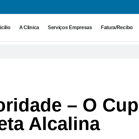
cilio
A Clinica
Serviços Empresas
Fatura/Recibo
oridade – O Cup
eta Alcalina