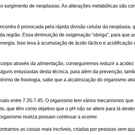
o surgimento de neoplasias. As alterações metabólicas são co
encontra é provocada pela rápida divisão celular da neoplasia
 região. Essa diminuição de oxigenação “obriga”, para que as
nergia. Isso leva à acumulação de ácido láctico e acidificação
 corpo através da alimentação, conseguiremos reduzir a acidez 
lguns entusiastas desta técnica, para além da prevenção, tamb
ínimo de fisiologia, sabe que a alcalinização do organismo atr
alo entre 7.35-7.45. O organismo tem vários mecanismos que 
to, que têm como objetivo que o pH não se altere para lá destes
organismo realiza possam continuar a ocorrer.
ntramos as coisas mais incríveis, criadas por pessoas sem qu