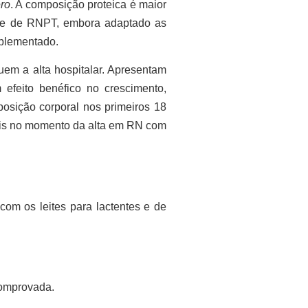
ero
. A composição proteica é maior
 mãe de RNPT, embora adaptado as
uplementado.
em a alta hospitalar. Apresentam
efeito benéfico no crescimento,
posição corporal nos primeiros 18
ais no momento da alta em RN com
om os leites para lactentes e de
comprovada.