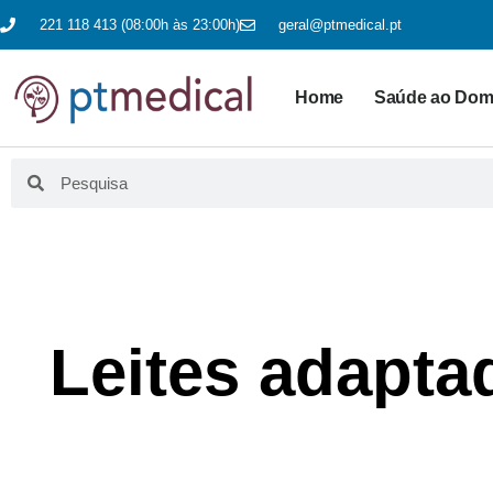
221 118 413 (08:00h às 23:00h)
geral@ptmedical.pt
Home
Saúde ao Domi
Leites adapta