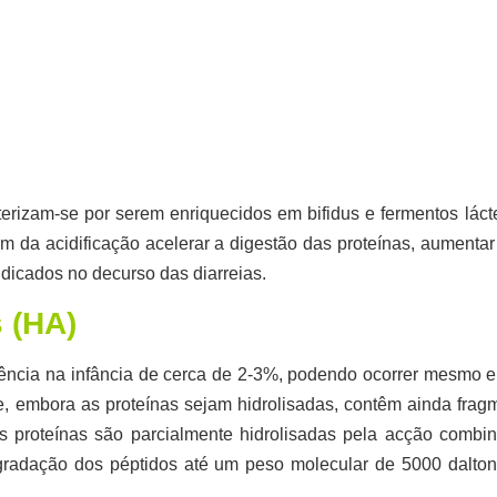
terizam-se por serem enriquecidos em bifidus e fermentos lác
em da acidificação acelerar a digestão das proteínas, aumenta
ndicados no decurso das diarreias.
s (HA)
dência na infância de cerca de 2-3%, podendo ocorrer mesmo e
e, embora as proteínas sejam hidrolisadas, contêm ainda fra
As proteínas são parcialmente hidrolisadas pela acção combi
egradação dos péptidos até um peso molecular de 5000 dalton