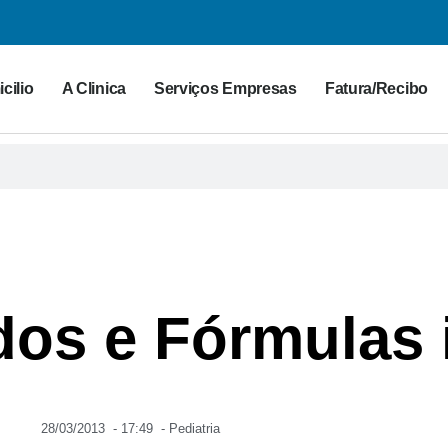
cilio
A Clinica
Serviços Empresas
Fatura/Recibo
dos e Fórmulas 
28/03/2013
-
17:49
-
Pediatria