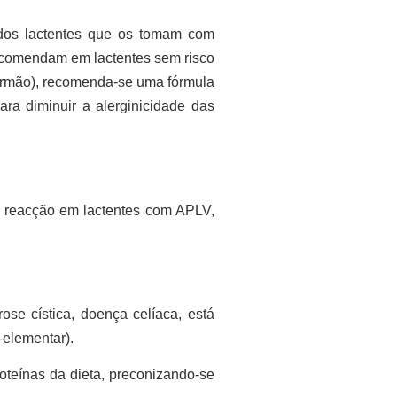
s lactentes que os tomam com
ecomendam em lactentes sem risco
 irmão), recomenda-se uma fórmula
ara diminuir a alerginicidade das
de reacção em lactentes com APLV,
se cística, doença celíaca, está
-elementar)
.
oteínas da dieta, preconizando-se