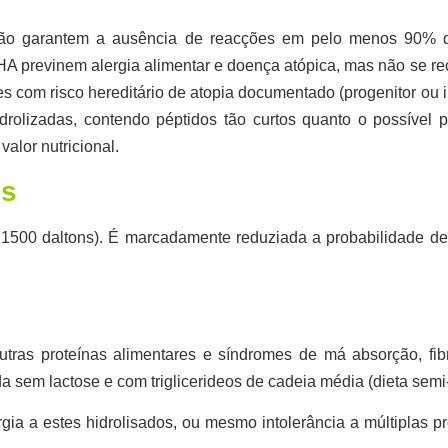
o garantem a ausência de reacções
em pelo menos 90% do
HA previnem alergia alimentar e doença atópica, mas não se r
s com risco hereditário de atopia documentado (progenitor ou
rolizadas, contendo péptidos tão curtos quanto o possível p
alor nutricional.
os
 a 1500 daltons). É marcadamente reduziada a probabilidade 
ras proteínas alimentares e síndromes de má absorção, fibro
a sem lactose e com triglicerideos de cadeia média
(dieta semi
a a estes hidrolisados, ou mesmo intolerância a múltiplas pr