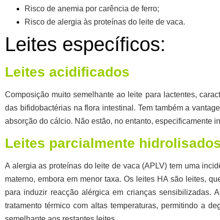
Risco de anemia por carência de ferro;
Risco de alergia às proteínas do leite de vaca.
Leites específicos:
Leites acidificados
Composição muito semelhante ao leite para lactentes, carac
das bifidobactérias na flora intestinal. Tem também a vantag
absorção do cálcio. Não estão, no entanto, especificamente i
Leites parcialmente hidrolisado
A alergia as proteínas do leite de vaca (APLV) tem uma inci
materno, embora em menor taxa. Os leites HA são leites, qu
para induzir reacção alérgica em crianças sensibilizadas. 
tratamento térmico com altas temperaturas, permitindo a d
semelhante aos restantes leites.