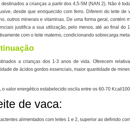
s destinados a crianças
a partir dos 4,5-5M
(NAN 2). Não é todav
usive, desde que enriquecido com ferro. Diferem do leite de
ono, outros minerais e vitaminas. De uma forma geral,
contém ma
ciais justifica a sua utilização, pelo menos, até ao final do 
tivamente com o leite materno, condicionando sobrecarga meta
ntinuação
stinados a crianças dos 1-3 anos de vida. Oferecem relati
dade de ácidos gordos essenciais, maior quantidade de minerai
, o valor energético estabelecido oscila entre os 60-70 Kcal/10
eite de vaca:
actentes alimentados com leites 1 e 2, superior ao definido co