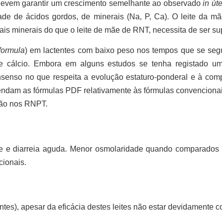
es devem garantir um crescimento semelhante ao observado
in út
idade de ácidos gordos, de minerais (Na, P, Ca). O leite da
ais minerais do que o leite de mãe de RNT,
necessita de ser s
formula
) em lactentes com baixo peso nos tempos que se segu
e cálcio. Embora em alguns estudos se tenha registado um 
nsenso no que respeita a evolução estaturo-ponderal e à com
endam as fórmulas PDF
relativamente às fórmulas convencion
ão
nos RNPT.
se e diarreia aguda. Menor osmolaridade quando comparados c
cionais.
antes), apesar da eficácia destes leites
não estar devidamente 