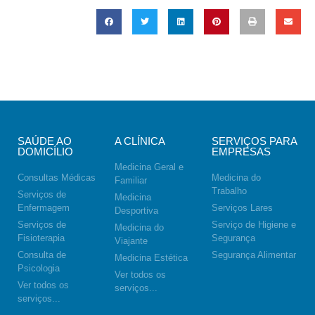
SAÚDE AO
A CLÍNICA
SERVIÇOS PARA
DOMICÍLIO
EMPRESAS
Medicina Geral e
Consultas Médicas
Medicina do
Familiar
Trabalho
Serviços de
Medicina
Enfermagem
Serviços Lares
Desportiva
Serviços de
Serviço de Higiene e
Medicina do
Fisioterapia
Segurança
Viajante
Consulta de
Segurança Alimentar
Medicina Estética
Psicologia
Ver todos os
Ver todos os
serviços...
serviços...