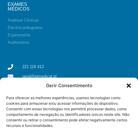
EXAMES
MÉDICOS
Análises Clínicas
Electrocardiograma
Espirometria
Audiometria
221 118 413
geral@ptmedical.pt
Gerir Consentimento
Rua dos Coriscos 39, 4425-051 Águas Santas, Maia
Para oferecer as melhores experiências, usamos tecnologias como
cookies para armazenar e/ou acessar informações do dispositivo.
Consentir com essas tecnologias nos permitirá processar dados, como
comportamento de navegação ou identificadores únicos neste site. Não
consentir ou retirar o consentimento pode afetar negativamente certos
recursos e funcionalidades.