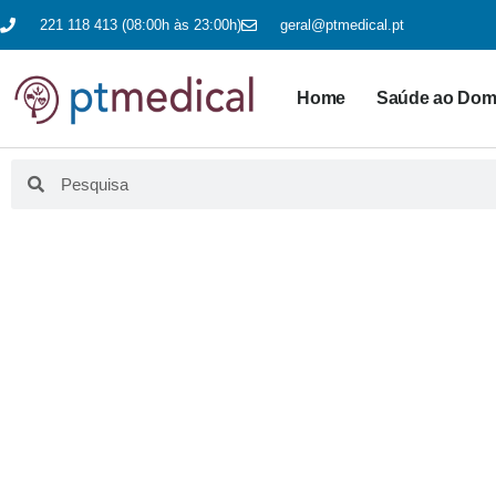
221 118 413 (08:00h às 23:00h)
geral@ptmedical.pt
Home
Saúde ao Domi
BLO
Aqui fazemos educação