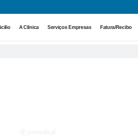
cilio
A Clinica
Serviços Empresas
Fatura/Recibo
G PT MEDICAL
 para a saúde. Partilhe as suas dúvidas connosco!