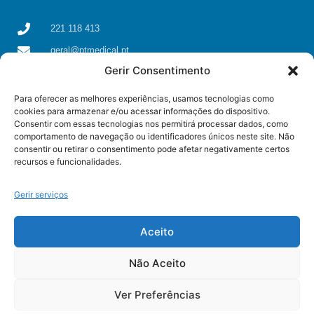
221 118 413
geral@ptmedical.pt
Gerir Consentimento
Rua dos Coriscos 39, 4425-051 Águas Santas, Maia
Para oferecer as melhores experiências, usamos tecnologias como
cookies para armazenar e/ou acessar informações do dispositivo.
Consentir com essas tecnologias nos permitirá processar dados, como
comportamento de navegação ou identificadores únicos neste site. Não
consentir ou retirar o consentimento pode afetar negativamente certos
recursos e funcionalidades.
Gerir serviços
Aceito
Não Aceito
© All rights reserved
Ver Preferências
Some resources used on this page were created by
Freepik