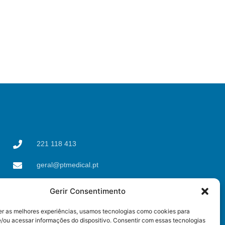
221 118 413
geral@ptmedical.pt
Rua dos Coriscos 39,
Gerir Consentimento
4425-051 Águas Santas,
Maia
er as melhores experiências, usamos tecnologias como cookies para
/ou acessar informações do dispositivo. Consentir com essas tecnologias