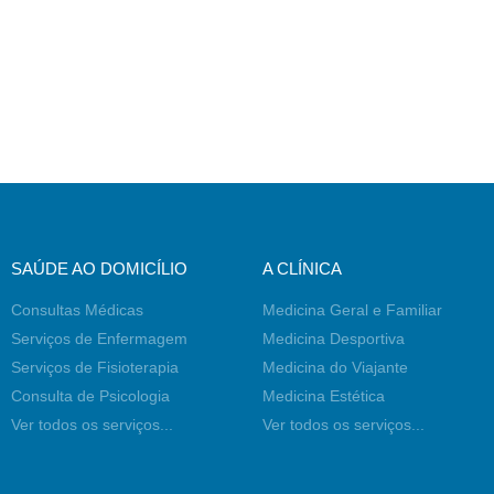
SAÚDE AO DOMICÍLIO
A CLÍNICA
Consultas Médicas
Medicina Geral e Familiar
Serviços de Enfermagem
Medicina Desportiva
Serviços de Fisioterapia
Medicina do Viajante
Consulta de Psicologia
Medicina Estética
Ver todos os serviços...
Ver todos os serviços...