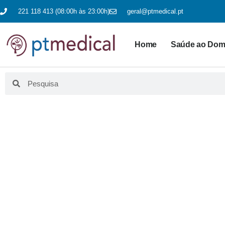
221 118 413 (08:00h às 23:00h)
geral@ptmedical.pt
Home
Saúde ao Domi
BLO
Aqui fazemos educação