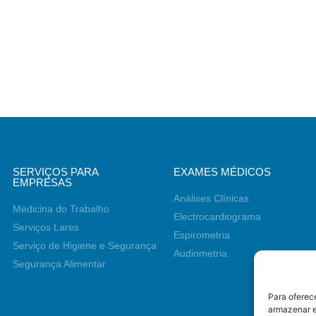
SERVIÇOS PARA
EXAMES MÉDICOS
EMPRESAS
Análises Clínicas
Medicina do Trabalho
Electrocardiograma
Serviços Lares
Espirometria
Serviço de Higiene e Segurança
Audiometria
Segurança Alimentar
Para oferec
armazenar e