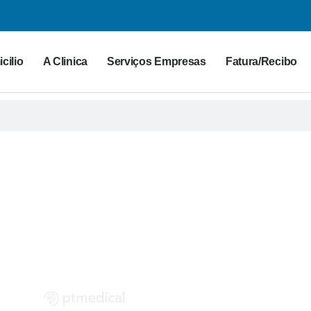
cilio
A Clinica
Serviços Empresas
Fatura/Recibo
G PT MEDICAL
 para a saúde. Partilhe as suas dúvidas connosco!