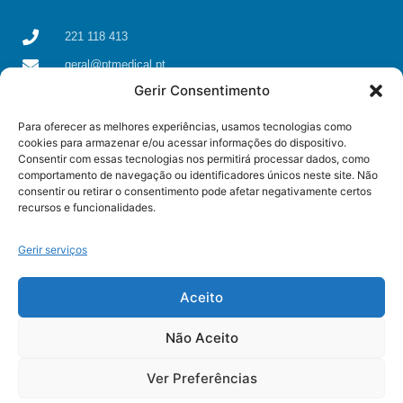
221 118 413
geral@ptmedical.pt
Gerir Consentimento
Rua dos Coriscos 39, 4425-051 Águas Santas, Maia
Para oferecer as melhores experiências, usamos tecnologias como
cookies para armazenar e/ou acessar informações do dispositivo.
Consentir com essas tecnologias nos permitirá processar dados, como
comportamento de navegação ou identificadores únicos neste site. Não
consentir ou retirar o consentimento pode afetar negativamente certos
recursos e funcionalidades.
Gerir serviços
Aceito
Não Aceito
© All rights reserved
Ver Preferências
Some resources used on this page were created by
Freepik