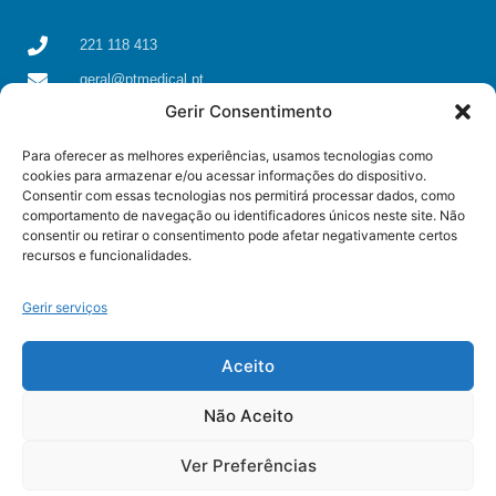
221 118 413
geral@ptmedical.pt
Gerir Consentimento
Rua dos Coriscos 39, 4425-051 Águas Santas, Maia
Para oferecer as melhores experiências, usamos tecnologias como
cookies para armazenar e/ou acessar informações do dispositivo.
Consentir com essas tecnologias nos permitirá processar dados, como
comportamento de navegação ou identificadores únicos neste site. Não
consentir ou retirar o consentimento pode afetar negativamente certos
recursos e funcionalidades.
Gerir serviços
Aceito
Não Aceito
© All rights reserved
Ver Preferências
Some resources used on this page were created by
Freepik