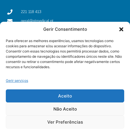
221 118 413
geral@ptmedical.pt
Gerir Consentimento
Rua dos Coriscos 39, 4425-051 Águas Santas, Maia
Para oferecer as melhores experiências, usamos tecnologias como
cookies para armazenar e/ou acessar informações do dispositivo.
Consentir com essas tecnologias nos permitirá processar dados, como
comportamento de navegação ou identificadores únicos neste site. Não
consentir ou retirar o consentimento pode afetar negativamente certos
recursos e funcionalidades.
Gerir serviços
Aceito
Não Aceito
© All rights reserved
Ver Preferências
Some resources used on this page were created by
Freepik