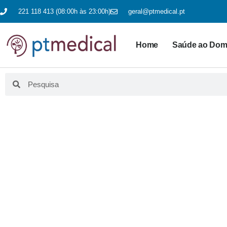
221 118 413 (08:00h às 23:00h)
geral@ptmedical.pt
Home
Saúde ao Domi
BLO
Aqui fazemos educação