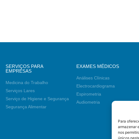
SERVIÇOS PARA
EXAMES MÉDICOS
EMPRESAS
Análises Clínicas
Medicina do Trabalho
Electrocardiograma
Serviços Lares
Espirometria
Serviço de Higiene e Segurança
Audiometria
Segurança Alimentar
Para oferec
armazenar e
nos permiti
únicos neste