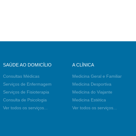
SAÚDE AO DOMICÍLIO
A CLÍNICA
Consultas Médicas
Medicina Geral e Familiar
Serviços de Enfermagem
Medicina Desportiva
Serviços de Fisioterapia
Medicina do Viajante
Consulta de Psicologia
Medicina Estética
Ver todos os serviços...
Ver todos os serviços...