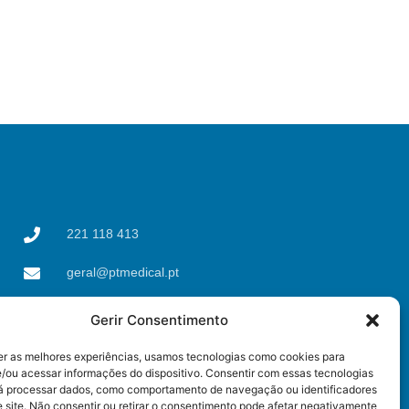
221 118 413
geral@ptmedical.pt
Rua dos Coriscos 39,
Gerir Consentimento
4425-051 Águas Santas,
Maia
er as melhores experiências, usamos tecnologias como cookies para
/ou acessar informações do dispositivo. Consentir com essas tecnologias
rá processar dados, como comportamento de navegação ou identificadores
 site. Não consentir ou retirar o consentimento pode afetar negativamente