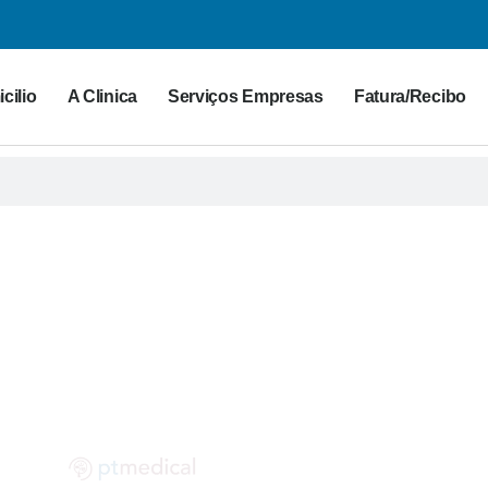
cilio
A Clinica
Serviços Empresas
Fatura/Recibo
G PT MEDICAL
 para a saúde. Partilhe as suas dúvidas connosco!