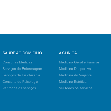
SAÚDE AO DOMICÍLIO
A CLÍNICA
Consultas Médicas
Medicina Geral e Familiar
Serviços de Enfermagem
Medicina Desportiva
Serviços de Fisioterapia
Medicina do Viajante
Consulta de Psicologia
Medicina Estética
Ver todos os serviços...
Ver todos os serviços...