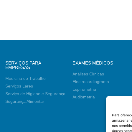
SERVIÇOS PARA
EXAMES MÉDICOS
EMPRESAS
Análises Clínicas
Medicina do Trabalho
Electrocardiograma
Serviços Lares
Espirometria
Serviço de Higiene e Segurança
Audiometria
Segurança Alimentar
Para oferec
armazenar e
nos permiti
únicos neste