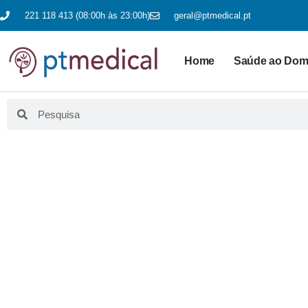
221 118 413 (08:00h às 23:00h)
geral@ptmedical.pt
Home
Saúde ao Domi
BLO
Aqui fazemos educação