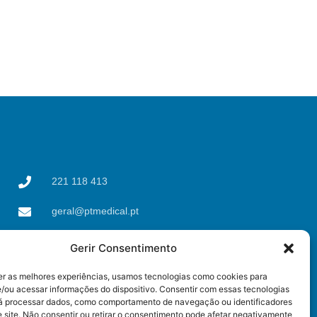
221 118 413
geral@ptmedical.pt
Rua dos Coriscos 39,
Gerir Consentimento
4425-051 Águas Santas,
Maia
er as melhores experiências, usamos tecnologias como cookies para
/ou acessar informações do dispositivo. Consentir com essas tecnologias
rá processar dados, como comportamento de navegação ou identificadores
 site. Não consentir ou retirar o consentimento pode afetar negativamente