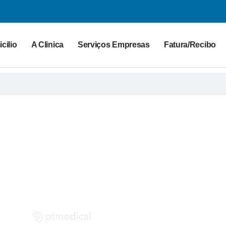
cilio
A Clinica
Serviços Empresas
Fatura/Recibo
G PT MEDICAL
 para a saúde. Partilhe as suas dúvidas connosco!