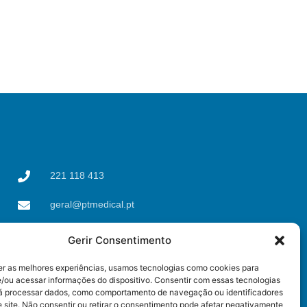
221 118 413
geral@ptmedical.pt
Rua dos Coriscos 39,
Gerir Consentimento
4425-051 Águas Santas,
Maia
er as melhores experiências, usamos tecnologias como cookies para
/ou acessar informações do dispositivo. Consentir com essas tecnologias
rá processar dados, como comportamento de navegação ou identificadores
 site. Não consentir ou retirar o consentimento pode afetar negativamente