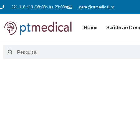
221 118 413 (08:00h às 23:00h)
geral@ptmedical.pt
Home
Saúde ao Domi
BLO
Aqui fazemos educação