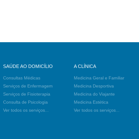
SAÚDE AO DOMICÍLIO
A CLÍNICA
Consultas Médicas
Medicina Geral e Familiar
Serviços de Enfermagem
Medicina Desportiva
Serviços de Fisioterapia
Medicina do Viajante
Consulta de Psicologia
Medicina Estética
Ver todos os serviços...
Ver todos os serviços...