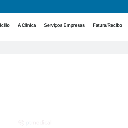
cilio
A Clinica
Serviços Empresas
Fatura/Recibo
G PT MEDICAL
 para a saúde. Partilhe as suas dúvidas connosco!