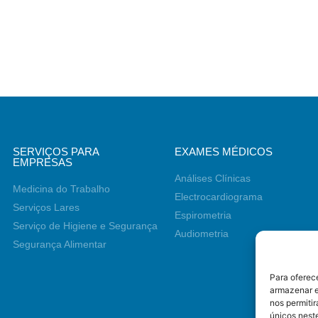
SERVIÇOS PARA
EXAMES MÉDICOS
EMPRESAS
Análises Clínicas
Medicina do Trabalho
Electrocardiograma
Serviços Lares
Espirometria
Serviço de Higiene e Segurança
Audiometria
Segurança Alimentar
Para oferec
armazenar e
nos permiti
únicos neste