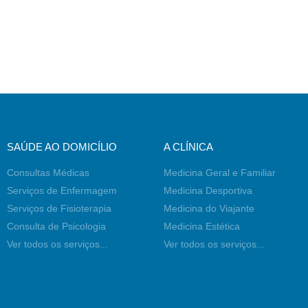
SAÚDE AO DOMICÍLIO
A CLÍNICA
Consultas Médicas
Medicina Geral e Familiar
Serviços de Enfermagem
Medicina Desportiva
Serviços de Fisioterapia
Medicina do Viajante
Consulta de Psicologia
Medicina Estética
Ver todos os serviços...
Ver todos os serviços...