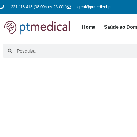
221 118 413 (08:00h às 23:00h)
geral@ptmedical.pt
Home
Saúde ao Domi
BLO
Aqui fazemos educação