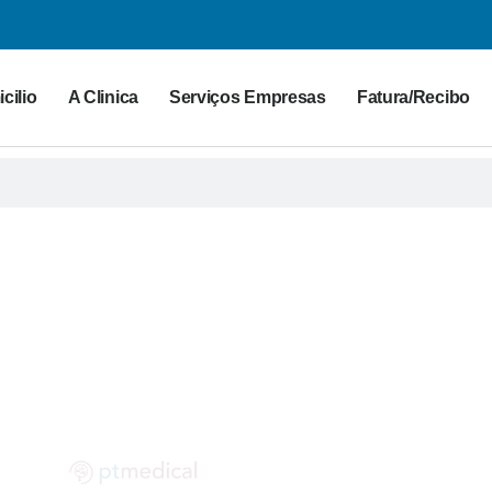
cilio
A Clinica
Serviços Empresas
Fatura/Recibo
G PT MEDICAL
 para a saúde. Partilhe as suas dúvidas connosco!