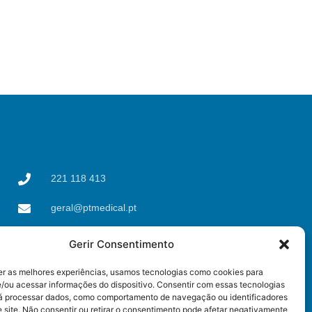
221 118 413
geral@ptmedical.pt
Rua dos Coriscos 39,
Gerir Consentimento
4425-051 Águas Santas,
Maia
er as melhores experiências, usamos tecnologias como cookies para
/ou acessar informações do dispositivo. Consentir com essas tecnologias
rá processar dados, como comportamento de navegação ou identificadores
 site. Não consentir ou retirar o consentimento pode afetar negativamente