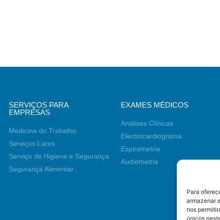
SERVIÇOS PARA
EXAMES MÉDICOS
EMPRESAS
Análises Clínicas
Medicina do Trabalho
Electrocardiograma
Serviços Lares
Espirometria
Serviço de Higiene e Segurança
Audiometria
Segurança Alimentar
Para oferec
armazenar e
nos permiti
únicos neste