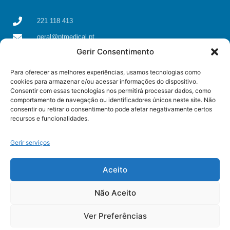
221 118 413
geral@ptmedical.pt
Gerir Consentimento
Rua dos Coriscos 39, 4425-051 Águas Santas, Maia
Para oferecer as melhores experiências, usamos tecnologias como
cookies para armazenar e/ou acessar informações do dispositivo.
Consentir com essas tecnologias nos permitirá processar dados, como
comportamento de navegação ou identificadores únicos neste site. Não
consentir ou retirar o consentimento pode afetar negativamente certos
recursos e funcionalidades.
Gerir serviços
Aceito
Não Aceito
© All rights reserved
Ver Preferências
Some resources used on this page were created by
Freepik