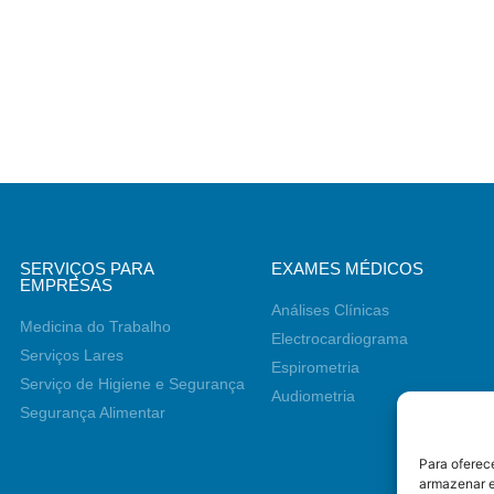
SERVIÇOS PARA
EXAMES MÉDICOS
EMPRESAS
Análises Clínicas
Medicina do Trabalho
Electrocardiograma
Serviços Lares
Espirometria
Serviço de Higiene e Segurança
Audiometria
Segurança Alimentar
Para oferec
armazenar e