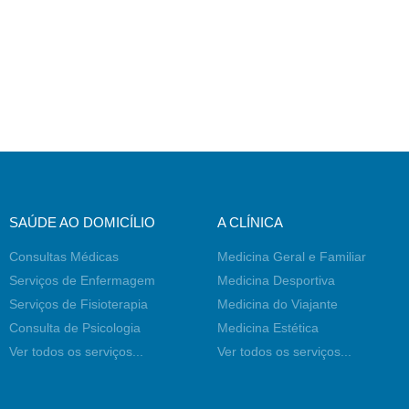
SAÚDE AO DOMICÍLIO
A CLÍNICA
Consultas Médicas
Medicina Geral e Familiar
Serviços de Enfermagem
Medicina Desportiva
Serviços de Fisioterapia
Medicina do Viajante
Consulta de Psicologia
Medicina Estética
Ver todos os serviços...
Ver todos os serviços...