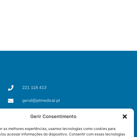
221 118 413
geral@ptmedical.pt
Rua dos Coriscos 39,
Gerir Consentimento
4425-051 Águas Santas,
Maia
er as melhores experiências, usamos tecnologias como cookies para
/ou acessar informações do dispositivo. Consentir com essas tecnologias