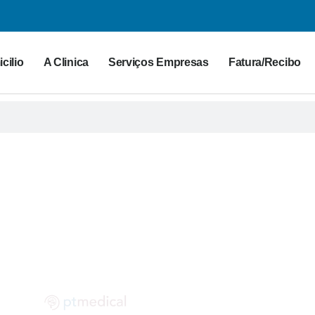
cilio
A Clinica
Serviços Empresas
Fatura/Recibo
G PT MEDICAL
 para a saúde. Partilhe as suas dúvidas connosco!