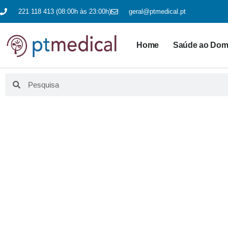
221 118 413 (08:00h às 23:00h)
geral@ptmedical.pt
Home
Saúde ao Domi
BLO
Aqui fazemos educação