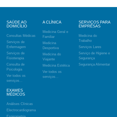
SAÚDE AO
A CLÍNICA
SERVIÇOS PARA
DOMICÍLIO
EMPRESAS
Medicina Geral e
Consultas Médicas
Medicina do
Familiar
Trabalho
Serviços de
Medicina
Enfermagem
Serviços Lares
Desportiva
Serviços de
Serviço de Higiene e
Medicina do
Fisioterapia
Segurança
Viajante
Consulta de
Segurança Alimentar
Medicina Estética
Psicologia
Ver todos os
Ver todos os
serviços...
serviços...
EXAMES
MÉDICOS
Análises Clínicas
Electrocardiograma
Espirometria