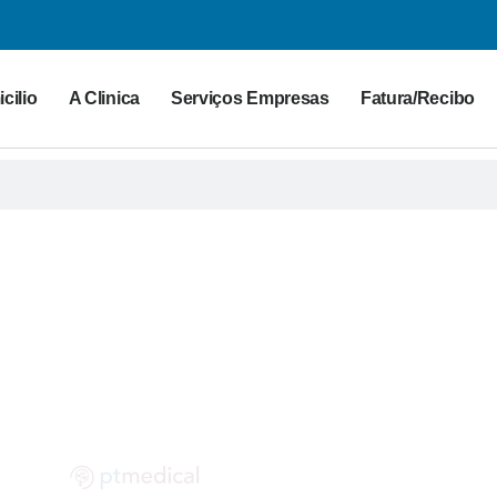
cilio
A Clinica
Serviços Empresas
Fatura/Recibo
G PT MEDICAL
 para a saúde. Partilhe as suas dúvidas connosco!