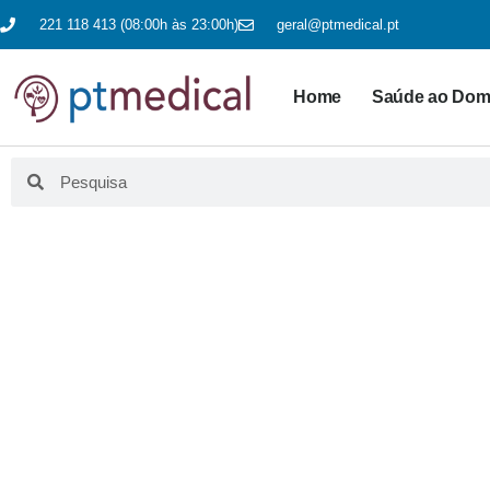
221 118 413 (08:00h às 23:00h)
geral@ptmedical.pt
Home
Saúde ao Domi
BLO
Aqui fazemos educação