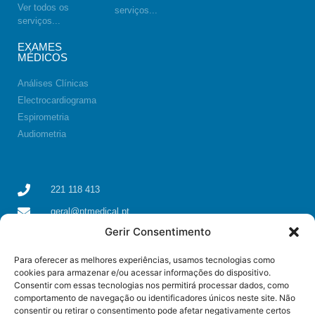
Ver todos os
serviços...
serviços...
EXAMES
MÉDICOS
Análises Clínicas
Electrocardiograma
Espirometria
Audiometria
221 118 413
geral@ptmedical.pt
Gerir Consentimento
Rua dos Coriscos 39, 4425-051 Águas Santas, Maia
Para oferecer as melhores experiências, usamos tecnologias como
cookies para armazenar e/ou acessar informações do dispositivo.
Consentir com essas tecnologias nos permitirá processar dados, como
comportamento de navegação ou identificadores únicos neste site. Não
consentir ou retirar o consentimento pode afetar negativamente certos