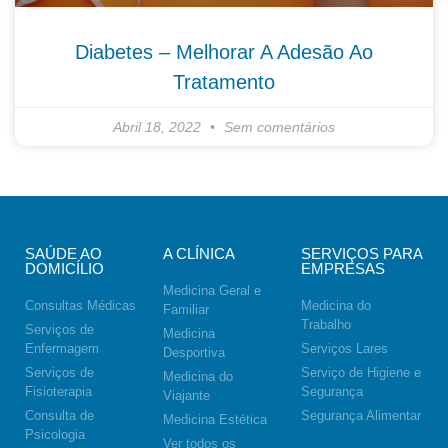
Diabetes – Melhorar A Adesão Ao
Tratamento
Abril 18, 2022
Sem comentários
SAÚDE AO
A CLÍNICA
SERVIÇOS PARA
DOMICÍLIO
EMPRESAS
Medicina Geral e
Consultas Médicas
Medicina do
Familiar
Trabalho
Serviços de
Medicina
Enfermagem
Serviços Lares
Desportiva
Serviços de
Serviço de Higiene e
Medicina do
Fisioterapia
Segurança
Viajante
Consulta de
Segurança Alimentar
Medicina Estética
Psicologia
Ver todos os