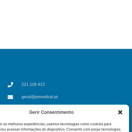
221 118 413
geral@ptmedical.pt
Rua dos Coriscos 39,
Gerir Consentimento
4425-051 Águas Santas,
Maia
er as melhores experiências, usamos tecnologias como cookies para
/ou acessar informações do dispositivo. Consentir com essas tecnologias