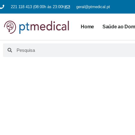
221 118 413 (08:00h às 23:00h)
geral@ptmedical.pt
Home
Saúde ao Domi
BLO
Aqui fazemos educação