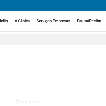
cilio
A Clinica
Serviços Empresas
Fatura/Recibo
G PT MEDICAL
 para a saúde. Partilhe as suas dúvidas connosco!