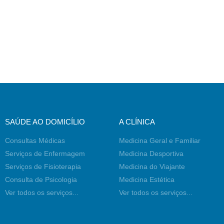
SAÚDE AO DOMICÍLIO
A CLÍNICA
Consultas Médicas
Medicina Geral e Familiar
Serviços de Enfermagem
Medicina Desportiva
Serviços de Fisioterapia
Medicina do Viajante
Consulta de Psicologia
Medicina Estética
Ver todos os serviços...
Ver todos os serviços...