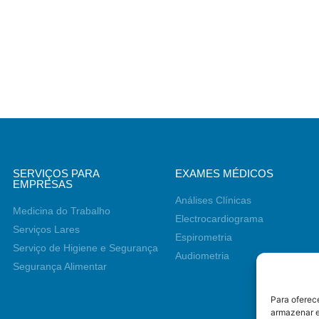
SERVIÇOS PARA
EXAMES MÉDICOS
EMPRESAS
Análises Clínicas
Medicina do Trabalho
Electrocardiograma
Serviços Lares
Espirometria
Serviço de Higiene e Segurança
Audiometria
Segurança Alimentar
Para oferec
armazenar e