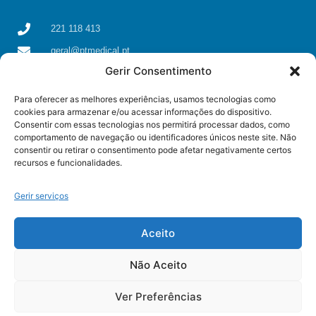
221 118 413
geral@ptmedical.pt
Gerir Consentimento
Rua dos Coriscos 39, 4425-051 Águas Santas, Maia
Para oferecer as melhores experiências, usamos tecnologias como
cookies para armazenar e/ou acessar informações do dispositivo.
Consentir com essas tecnologias nos permitirá processar dados, como
comportamento de navegação ou identificadores únicos neste site. Não
consentir ou retirar o consentimento pode afetar negativamente certos
recursos e funcionalidades.
Gerir serviços
Aceito
Não Aceito
© All rights reserved
Ver Preferências
Some resources used on this page were created by
Freepik