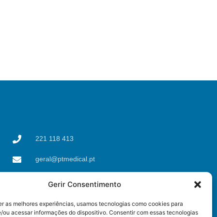
221 118 413
geral@ptmedical.pt
Rua dos Coriscos 39,
Gerir Consentimento
4425-051 Águas Santas,
Maia
er as melhores experiências, usamos tecnologias como cookies para
/ou acessar informações do dispositivo. Consentir com essas tecnologias