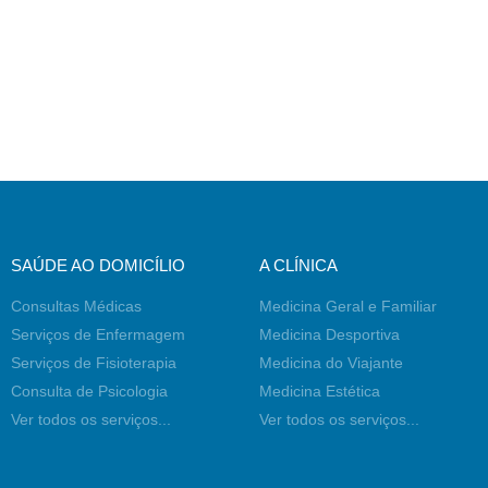
SAÚDE AO DOMICÍLIO
A CLÍNICA
Consultas Médicas
Medicina Geral e Familiar
Serviços de Enfermagem
Medicina Desportiva
Serviços de Fisioterapia
Medicina do Viajante
Consulta de Psicologia
Medicina Estética
Ver todos os serviços...
Ver todos os serviços...