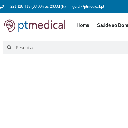
221 118 413 (08:00h às 23:00h)
geral@ptmedical.pt
Home
Saúde ao Domi
BLO
Aqui fazemos educação