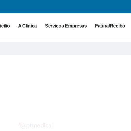
cilio
A Clinica
Serviços Empresas
Fatura/Recibo
G PT MEDICAL
 para a saúde. Partilhe as suas dúvidas connosco!