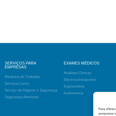
SERVIÇOS PARA
EXAMES MÉDICOS
EMPRESAS
Análises Clínicas
Medicina do Trabalho
Electrocardiograma
Serviços Lares
Espirometria
Serviço de Higiene e Segurança
Audiometria
Segurança Alimentar
Para oferec
armazenar e